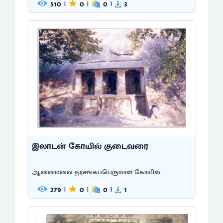
510
0
0
3
|
|
|
இலாடன் கோயில் குடைவரை
ஆனைமலை நரசங்கப்பெருமாள் கோயில் ...
279
0
0
1
|
|
|