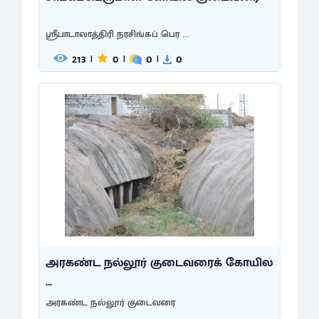
ஸ்ரீபாடாலாத்திரி நரசிங்கப் பெர ...
213
0
0
0
|
|
|
அரகண்ட நல்லூர் குடைவரைக் கோயில
...
அரகண்ட நல்லூர் குடைவரை