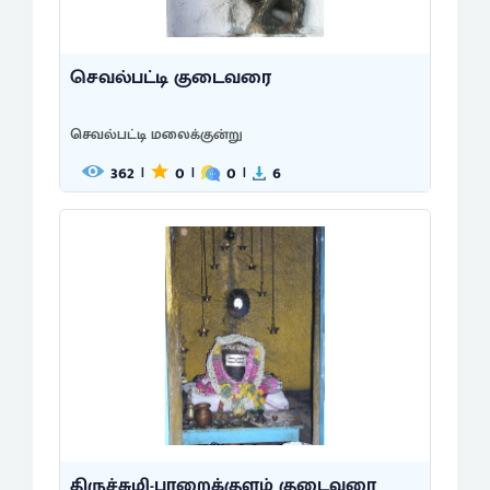
செவல்பட்டி குடைவரை
செவல்பட்டி மலைக்குன்று
362
0
0
6
|
|
|
திருச்சுழி-பாறைக்குளம் குடைவரை