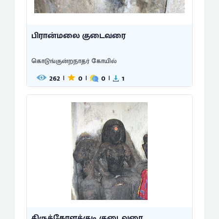
பிரான்மலை குடைவரை
கொடுங்குன்றநாதர் கோயில்
262
0
0
1
|
|
|
திருக்கோளக்குடி குடைவரை