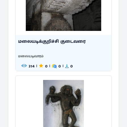
மலையடிக்குறிச்சி குடைவரை
மலையடிவாரம்
314
0
0
0
|
|
|