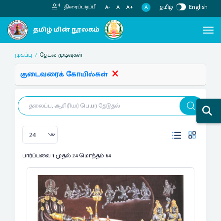
தமிழ்
English
திரைப்படிப்பி
A
A-
A
A+
முகப்பு
தேடல் முடிவுகள்
குடைவரைக் கோயில்கள்
பார்ப்பவை 1 முதல் 24 மொத்தம் 64