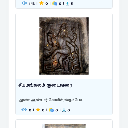
143
0
0
5
|
|
|
சீயமங்கலம் குடைவரை
தூண் ஆண்டார் கோயில்/ஸ்தம்பேசு ...
0
0
0
0
|
|
|