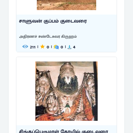
சாளுவன் குப்பம் குடைவரை
அதிரணச் சண்டேசுவர கிருஹம்
211
0
0
4
|
|
|
சிங்கப்பெருமாள் கோயில் குடைவரை