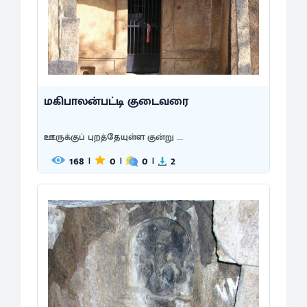
மகிபாலன்பட்டி குடைவரை
ஊருக்குப் புறத்தேயுள்ள குன்று ...
168
0
0
2
|
|
|