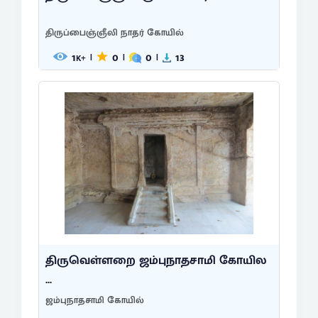
திருப்பைஞ்ஞீலி நாதர் கோயில்
1
0
0
13
|
|
|
K+
திருவெள்ளறை ஜம்புநாதசாமி கோயில
...
ஜம்புநாதசாமி கோயில்