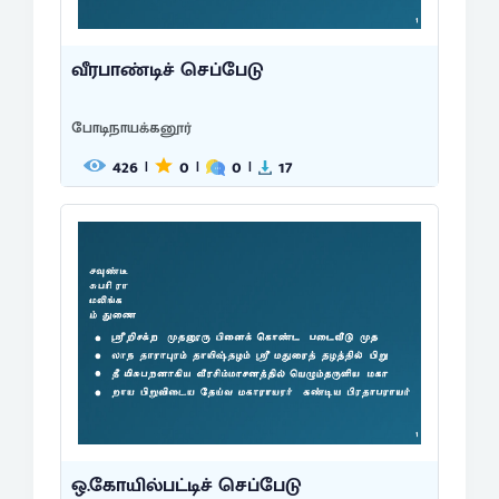
வீரபாண்டிச் செப்பேடு
போடிநாயக்கனூர்
426
0
0
17
|
|
|
ஒ.கோயில்பட்டிச் செப்பேடு