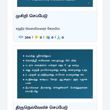
முசிறி செப்பேடு
சந்திர மௌலீஸ்வரர் கோயில்
204
0
0
0
|
|
|
திருநெல்வேலிச் செப்பேடு