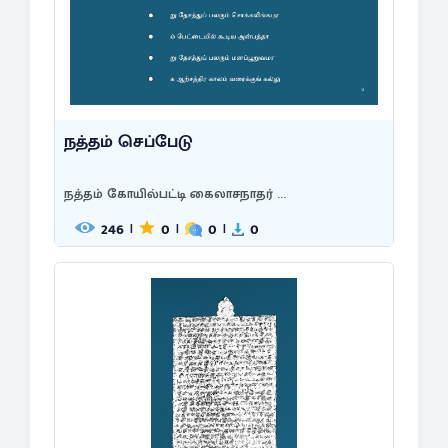
நத்தம் செப்பேடு
நத்தம் கோயில்பட்டி கைலாசநாதர் ...
246
0
0
0
|
|
|