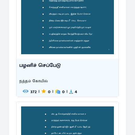
பழனிச் செப்பேடு
நத்தம் கோயில்
372
0
0
4
|
|
|