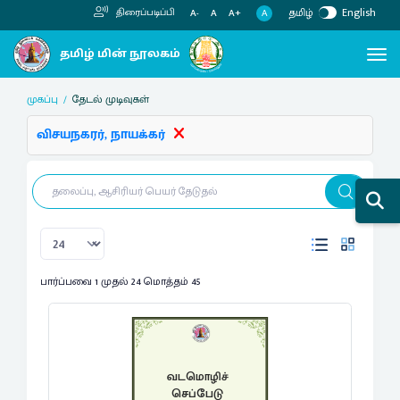
தமிழ்
English
திரைப்படிப்பி
A
A-
A
A+
முகப்பு
தேடல் முடிவுகள்
விசயநகரர், நாயக்கர்
பார்ப்பவை 1 முதல் 24 மொத்தம் 45
வடமொழிச்
செப்பேடு