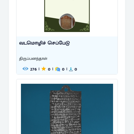
வடமொழிச் செப்பேடு
திருப்பனந்தாள்
276
0
0
0
|
|
|