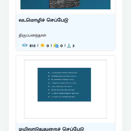
வடமொழிச் செப்பேடு
திருப்பனந்தாள்
815
0
0
3
|
|
|
மயிலாடுதுதுறைச் செப்பேடு