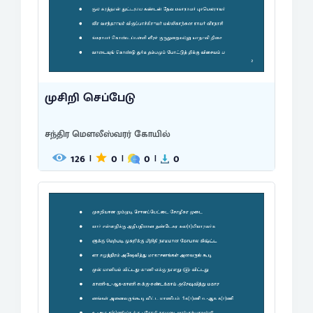
முசிறி செப்பேடு
சந்திர மௌலீஸ்வரர் கோயில்
126
0
0
0
|
|
|