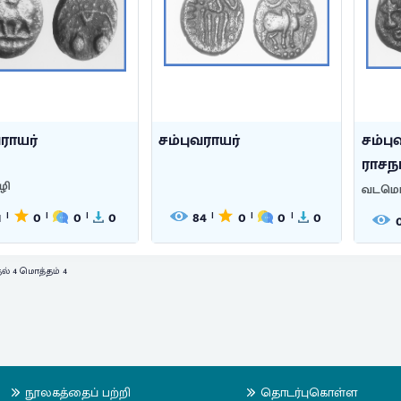
வராயர்
சம்புவராயர்
சம்பு
ராசநார
ழி
வடமொ
1
0
0
0
84
0
0
0
|
|
|
|
|
|
தல் 4 மொத்தம் 4
நூலகத்தைப் பற்றி
தொடர்புகொள்ள