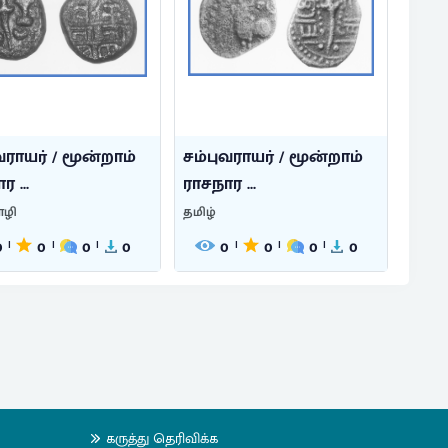
வராயர் / மூன்றாம்
சம்புவராயர் / மூன்றாம்
 ...
ராசநார ...
ழி
தமிழ்
0
0
0
0
0
0
0
0
|
|
|
|
|
|
கருத்து தெரிவிக்க