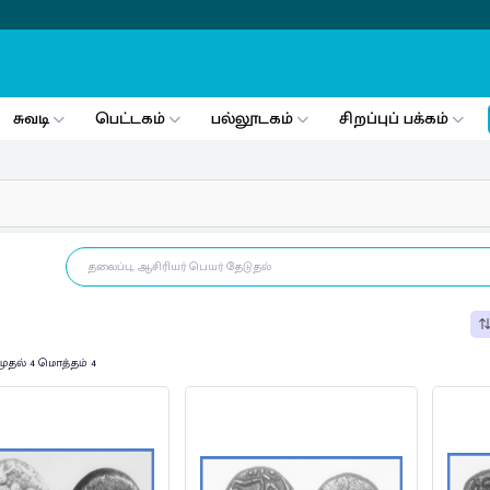
சுவடி
பெட்டகம்
பல்லூடகம்
சிறப்புப் பக்கம்
முதல் 4 மொத்தம் 4