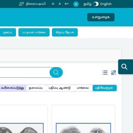
தமிழ்
English
திரைப்படிப்பி
A-
A
A+
A
உள்நுழைக
பட்டியல் பார்வை
முகப்பு
சிறப்பு தேடல்
வரிசைப்படுத்து
தலைப்பு
பதிப்பு ஆண்டு
பார்வை
பதிவேற்றம்