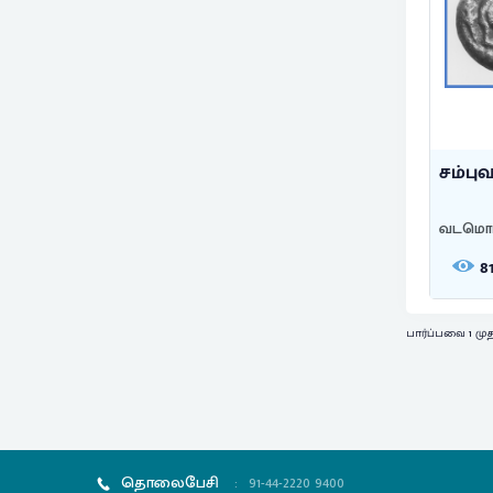
சம்பு
வடமொ
8
பார்ப்பவை 1 மு
தொலைபேசி
:
91-44-2220 9400