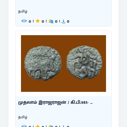
தமிழ்
0
0
0
0
|
|
|
முதலாம் இராஜராஜன் / கி.பி.985- ...
தமிழ்
|
|
|