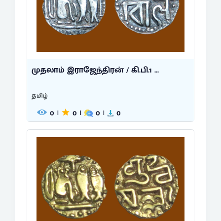
முதலாம் இராஜேந்திரன் / கி.பி.1 ...
தமிழ்
0
0
0
0
|
|
|