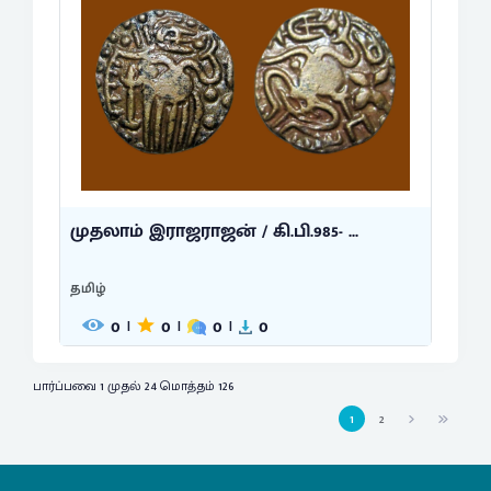
முதலாம் இராஜராஜன் / கி.பி.985- ...
தமிழ்
0
0
0
0
|
|
|
பார்ப்பவை 1 முதல் 24 மொத்தம் 126
1
2