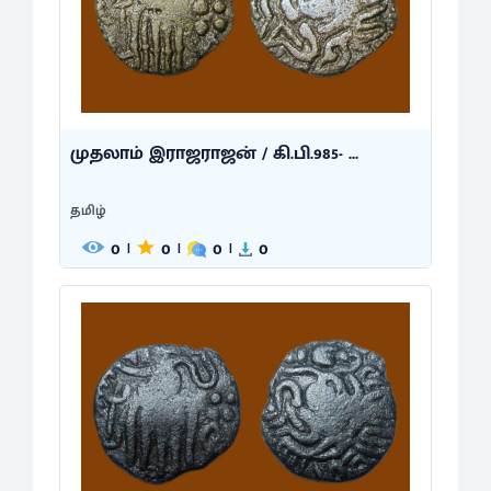
முதலாம் இராஜராஜன் / கி.பி.985- ...
தமிழ்
0
0
0
0
|
|
|