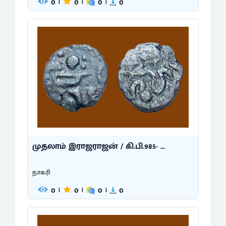
0
0
0
0
|
|
|
முதலாம் இராஜராஜன் / கி.பி.985- ...
நாகரி
0
0
0
0
|
|
|