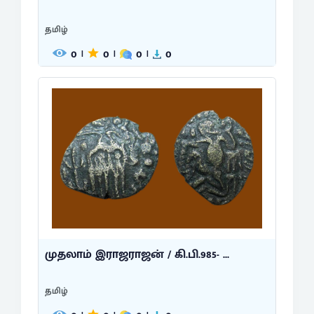
தமிழ்
0
0
0
0
|
|
|
முதலாம் இராஜராஜன் / கி.பி.985- ...
தமிழ்