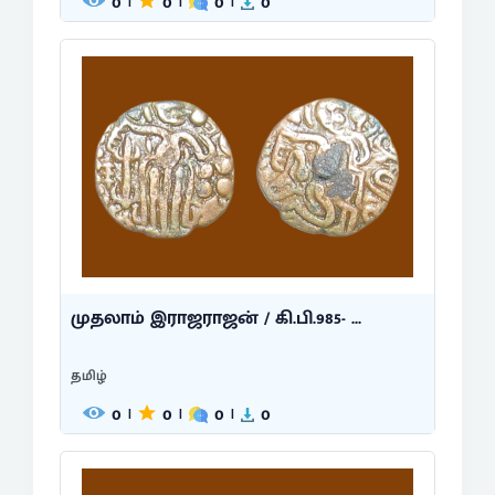
0
0
0
0
|
|
|
முதலாம் இராஜராஜன் / கி.பி.985- ...
தமிழ்
0
0
0
0
|
|
|