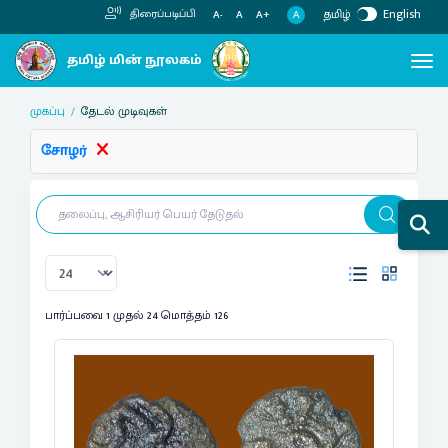
தமிழ்
English
திரைப்படிப்பி
A
A-
A
A+
முகப்பு
தேடல் முடிவுகள்
சோழர்
பார்ப்பவை 1 முதல் 24 மொத்தம் 126