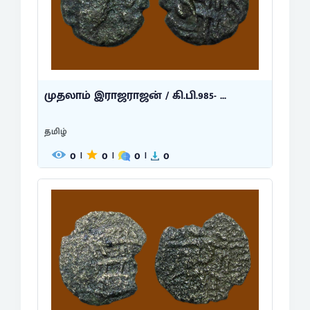
முதலாம் இராஜராஜன் / கி.பி.985- ...
தமிழ்
0
0
0
0
|
|
|