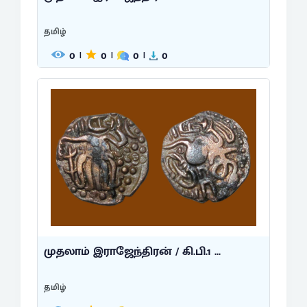
தமிழ்
0
0
0
0
|
|
|
முதலாம் இராஜேந்திரன் / கி.பி.1 ...
தமிழ்