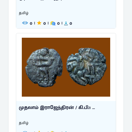
தமிழ்
0
0
0
0
|
|
|
முதலாம் இராஜேந்திரன் / கி.பி.1 ...
தமிழ்