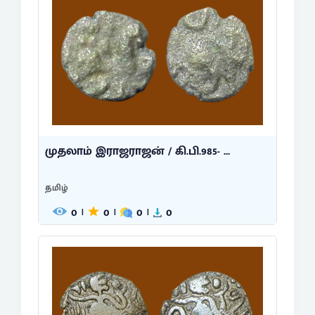
முதலாம் இராஜராஜன் / கி.பி.985- ...
தமிழ்
0
0
0
0
|
|
|