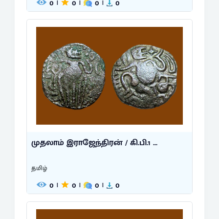
0
0
0
0
|
|
|
முதலாம் இராஜேந்திரன் / கி.பி.1 ...
தமிழ்
0
0
0
0
|
|
|