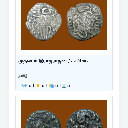
முதலாம் இராஜராஜன் / கி.பி.985- ...
தமிழ்
0
0
0
0
|
|
|