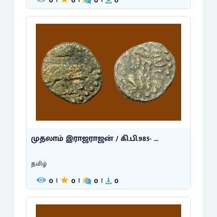
0
0
0
0
முதலாம் இராஜராஜன் / கி.பி.985- ...
தமிழ்
0
0
0
0
|
|
|