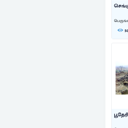
செங்க
பெருங்
5
பூதேர