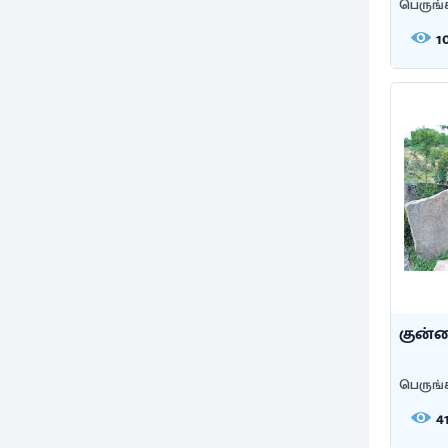
பெருங்
1
குன்ன
பெருங்
4