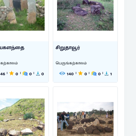
ியகளந்தை
சிறுதாவூர்
்கற்காலம்
பெருங்கற்காலம்
246
0
0
0
140
0
0
1
|
|
|
|
|
|