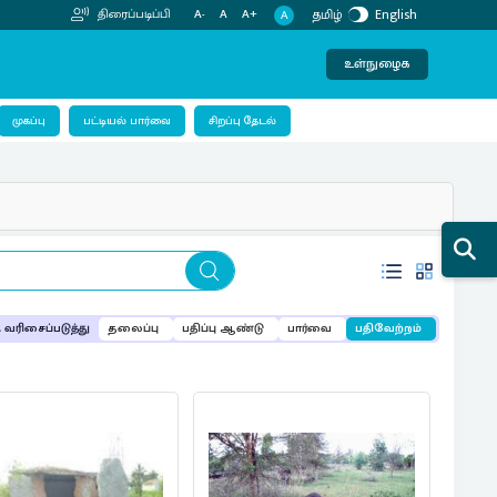
தமிழ்
English
திரைப்படிப்பி
A-
A
A+
A
உள்நுழைக
பட்டியல் பார்வை
முகப்பு
சிறப்பு தேடல்
வரிசைப்படுத்து
தலைப்பு
பதிப்பு ஆண்டு
பார்வை
பதிவேற்றம்