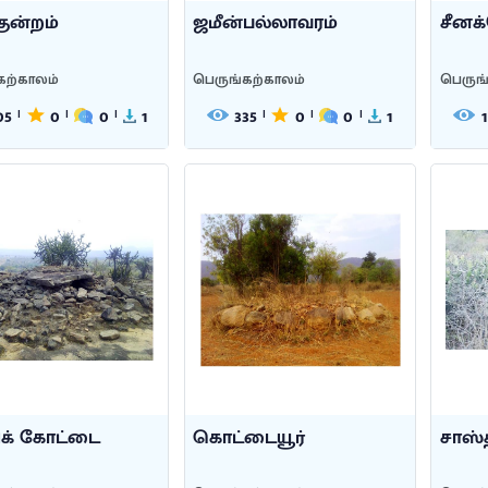
ுன்றம்
ஜமீன்பல்லாவரம்
சீனக
கற்காலம்
பெருங்கற்காலம்
பெருங
05
0
0
1
335
0
0
1
|
|
|
|
|
|
ிக் கோட்டை
கொட்டையூர்
சாஸ்த