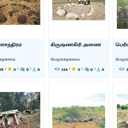
சந்திரம்
கிருஷ்ணகிரி அணை
பெர
கற்காலம்
பெருங்கற்காலம்
பெருங
09
0
0
0
334
0
0
0
|
|
|
|
|
|