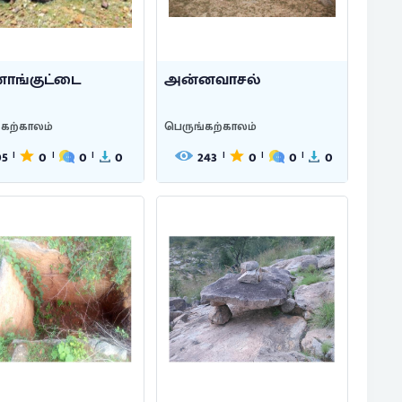
ாங்குட்டை
அன்னவாசல்
்கற்காலம்
பெருங்கற்காலம்
95
0
0
0
243
0
0
0
|
|
|
|
|
|