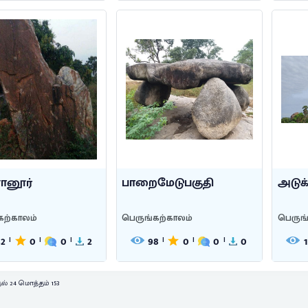
னூர்
பாறைமேடுபகுதி
அடுக
கற்காலம்
பெருங்கற்காலம்
பெருங
32
0
0
2
98
0
0
0
|
|
|
|
|
|
ல் 24 மொத்தம் 153