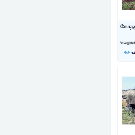
கோத்த
பெருங்
1