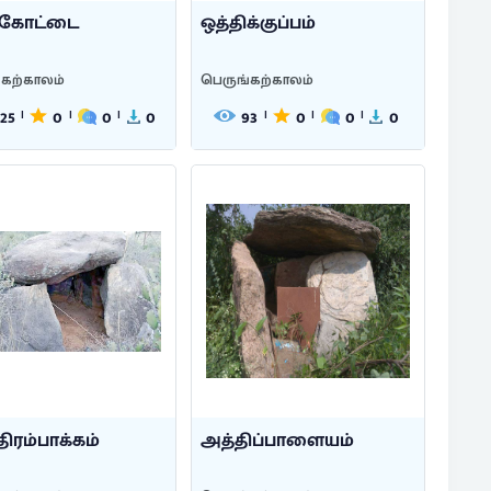
்கோட்டை
ஒத்திக்குப்பம்
்கற்காலம்
பெருங்கற்காலம்
125
0
0
0
93
0
0
0
|
|
|
|
|
|
ிரம்பாக்கம்
அத்திப்பாளையம்