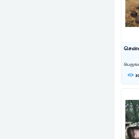
சென்ன
பெருங்
3