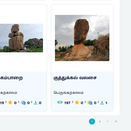
்கம்பாறை
குத்துக்கல் வலசை
்கற்காலம்
பெருங்கற்காலம்
119
0
0
0
197
0
0
1
|
|
|
|
|
|
1
2