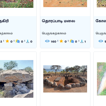
கிரி
தொரப்பாடி மலை
கோன
கற்காலம்
பெருங்கற்காலம்
பெருங
43
0
0
0
160
0
0
1
|
|
|
|
|
|