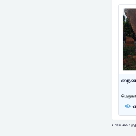
நைனா
பெருங்
1
பார்ப்பவை 1 முத