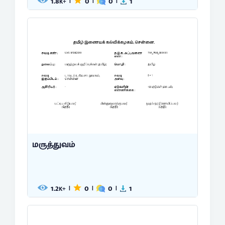
1.8
0
0
1
|
|
|
K+
மருத்துவம்
1.2
0
0
1
|
|
|
K+