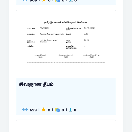
909
0
0
0
சிவஞான தீபம்
699
0
0
8
|
|
|