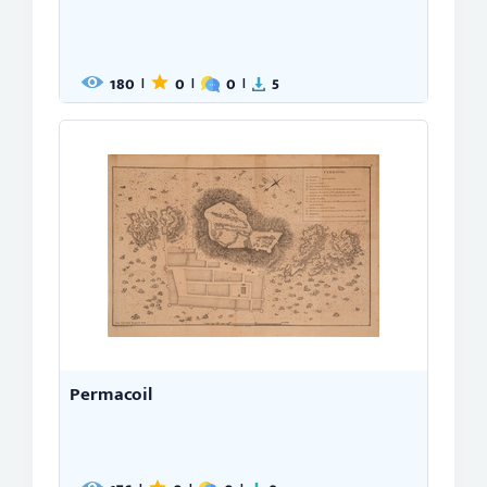
180
0
0
5
|
|
|
Permacoil