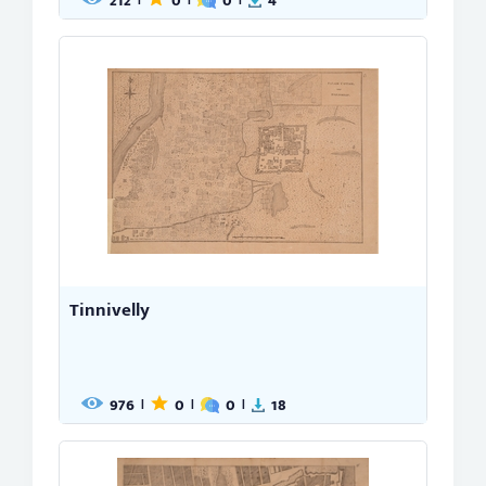
212
0
0
4
Tinnivelly
976
0
0
18
|
|
|