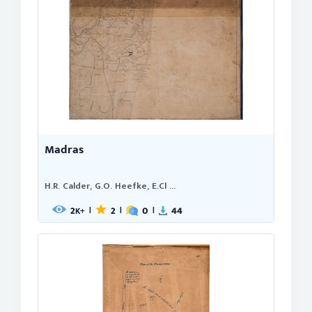
Madras
H.R. Calder, G.O. Heefke, E.Cl ...
2
2
0
44
|
|
|
K+