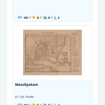
181
0
0
2
|
|
|
Masulipatam
Lt. Col. Forde
|
|
|