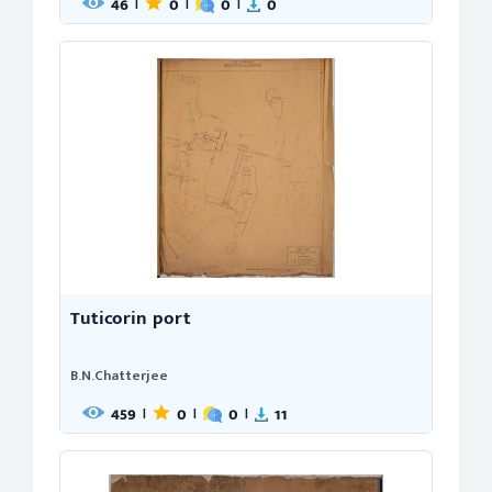
46
0
0
0
|
|
|
Tuticorin port
B.N.Chatterjee
459
0
0
11
|
|
|