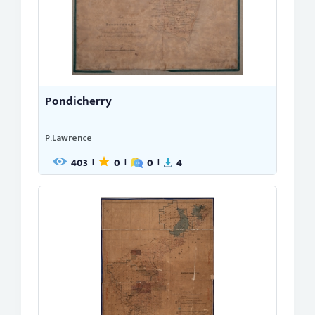
Pondicherry
P.Lawrence
403
0
0
4
|
|
|