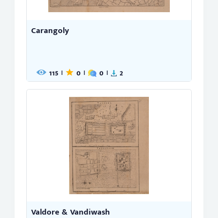
Carangoly
115
0
0
2
|
|
|
Valdore & Vandiwash