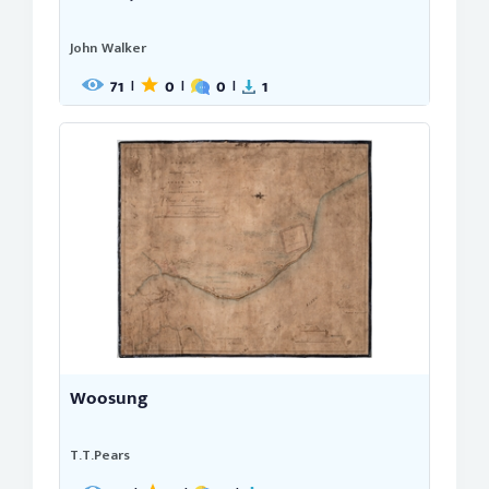
John Walker
71
0
0
1
|
|
|
Woosung
T.T.Pears