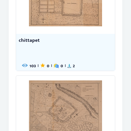
chittapet
103
0
0
2
|
|
|