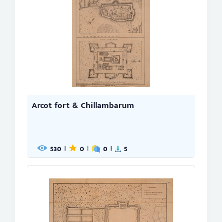
Arcot fort & Chillambarum
530
0
0
5
|
|
|