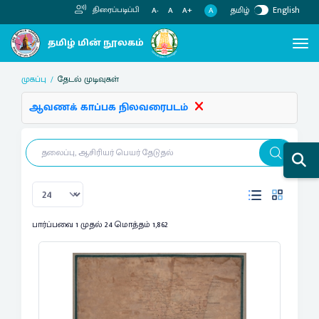
தமிழ்
English
திரைப்படிப்பி
A
A-
A
A+
முகப்பு
தேடல் முடிவுகள்
ஆவணக் காப்பக நிலவரைபடம்
பார்ப்பவை 1 முதல் 24 மொத்தம் 1,862