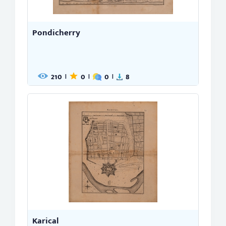
Pondicherry
210
0
0
8
|
|
|
Karical