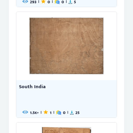
293
0
0
5
|
|
|
South India
1.5
1
0
25
|
|
|
K+