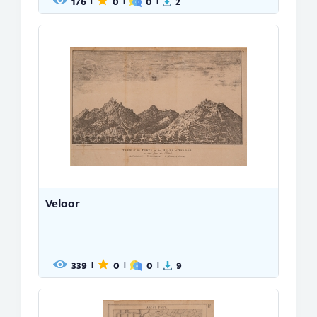
176
0
0
2
|
|
|
Veloor
339
0
0
9
|
|
|