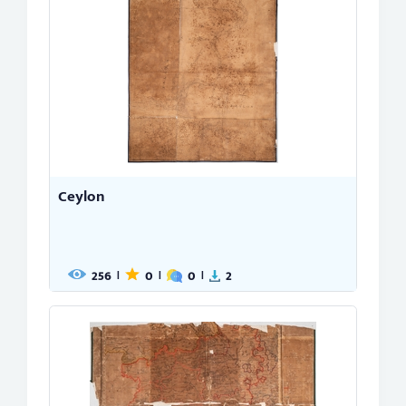
Ceylon
256
0
0
2
|
|
|