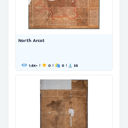
North Arcot
1.6
0
0
36
|
|
|
K+