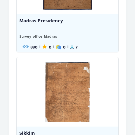
Madras Presidency
Survey office Madras
830
0
0
7
|
|
|
Sikkim