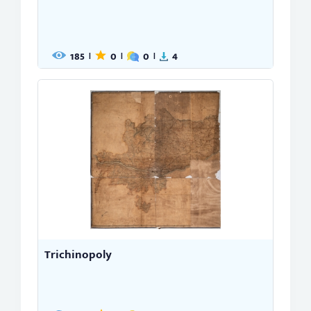
185
0
0
4
|
|
|
Trichinopoly