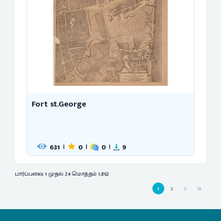
Fort st.George
631
0
0
9
|
|
|
பார்ப்பவை 1 முதல் 24 மொத்தம் 1,862
1
2