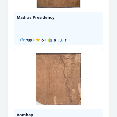
Madras Presidency
755
0
0
7
|
|
|
Bombay