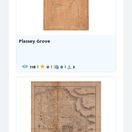
Plassey Grove
118
0
0
3
|
|
|