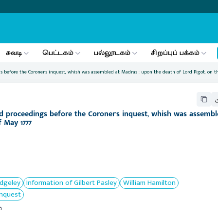
சுவடி
பெட்டகம்
பல்லூடகம்
சிறப்புப் பக்கம்
s before the Coroner's inquest, whish was assembled at Madras : upon the death of Lord Pigot, on th
nd proceedings before the Coroner's inquest, whish was assembl
f May 1777
edgeley
Information of Gilbert Pasley
William Hamilton
inquest
்