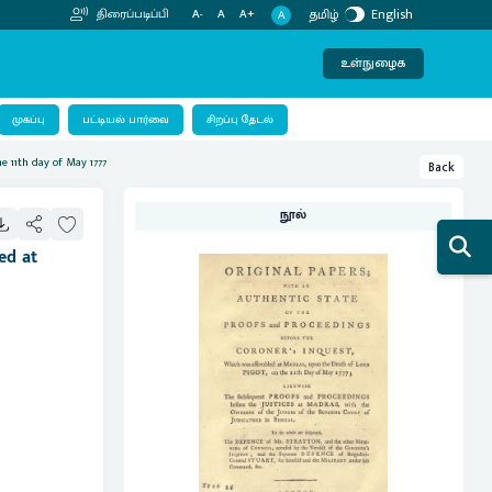
தமிழ்
English
திரைப்படிப்பி
A-
A
A+
A
உள்நுழைக
பட்டியல் பார்வை
முகப்பு
சிறப்பு தேடல்
e 11th day of May 1777
Back
நூல்
ed at