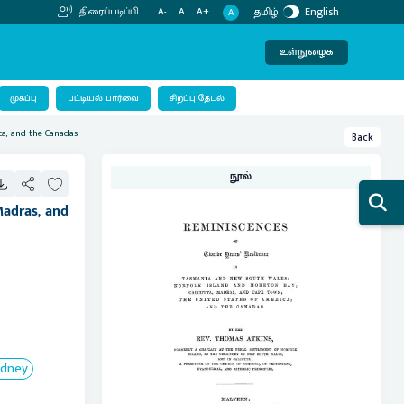
தமிழ்
English
திரைப்படிப்பி
A-
A
A+
A
உள்நுழைக
பட்டியல் பார்வை
முகப்பு
சிறப்பு தேடல்
ca, and the Canadas
Back
நூல்
Madras, and
ydney