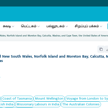
சுவடி
பெட்டகம்
பல்லூடகம்
சிறப்புப் பக்கம்
Wales, Norfolk Island and Moreton Bay, Calcutta, Madras, and Cape Town, the United States of Ameri
d New South Wales, Norfolk Island and Moreton Bay, Calcutta, 
as
n
Coast of Tasmania
Mount Wellington
Voyage from London to S
tish India
Missionary Labours in India
The Australian Colonies