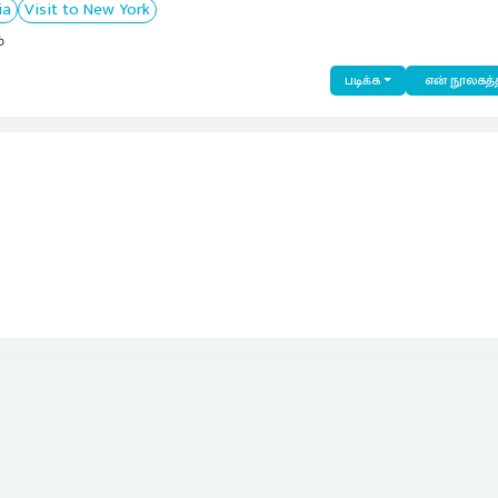
ia
Visit to New York
்
படிக்க
என் நூலகத்த