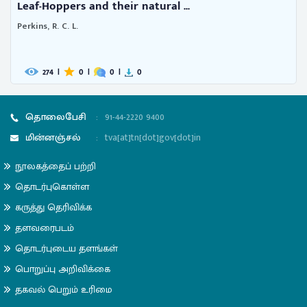
Leaf-Hoppers and their natural ...
Perkins, R. C. L.
274
|
0
|
0
|
0
தொலைபேசி
:
91-44-2220 9400
மின்னஞ்சல்
:
tva[at]tn[dot]gov[dot]in
நூலகத்தைப் பற்றி
தொடர்புகொள்ள
கருத்து தெரிவிக்க
தளவரைபடம்
தொடர்புடைய தளங்கள்
பொறுப்பு அறிவிக்கை
தகவல் பெறும் உரிமை