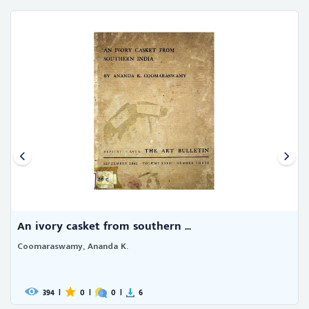
An ivory casket from southern ...
Coomaraswamy, Ananda K.
394
|
0
|
0
|
6