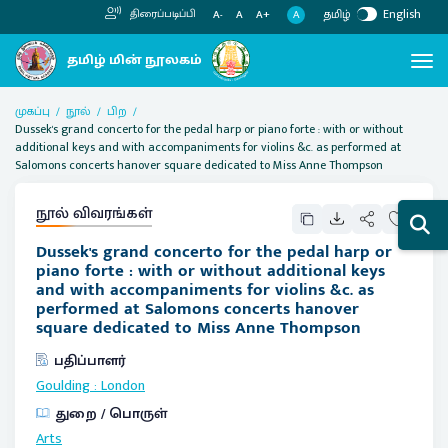
தமிழ்
English
திரைப்படிப்பி
A
A-
A
A+
முகப்பு
நூல்
பிற
Dussek's grand concerto for the pedal harp or piano forte : with or without
additional keys and with accompaniments for violins &c. as performed at
Salomons concerts hanover square dedicated to Miss Anne Thompson
நூல் விவரங்கள்
Dussek's grand concerto for the pedal harp or
piano forte : with or without additional keys
and with accompaniments for violins &c. as
performed at Salomons concerts hanover
square dedicated to Miss Anne Thompson
பதிப்பாளர்
Goulding
:
London
துறை / பொருள்
Arts