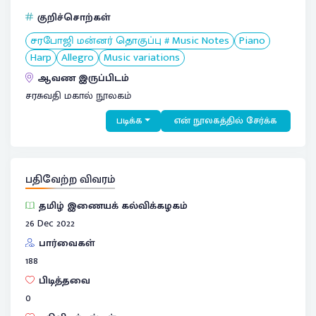
குறிச்சொற்கள்
சரபோஜி மன்னர் தொகுப்பு # Music Notes
Piano
Harp
Allegro
Music variations
ஆவண இருப்பிடம்
சரசுவதி மகால் நூலகம்
படிக்க
என் நூலகத்தில் சேர்க்க
பதிவேற்ற விவரம்
தமிழ் இணையக் கல்விக்கழகம்
26 Dec 2022
பார்வைகள்
188
பிடித்தவை
0