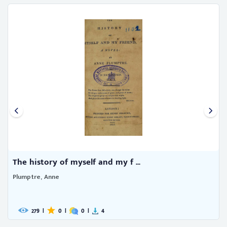
The history of myself and my f ...
Plumptre, Anne
279
|
0
|
0
|
4