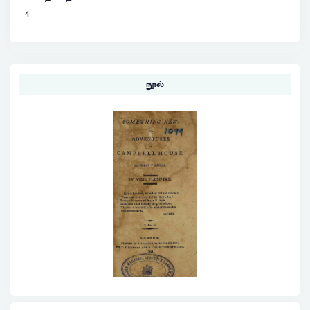
4
நூல்