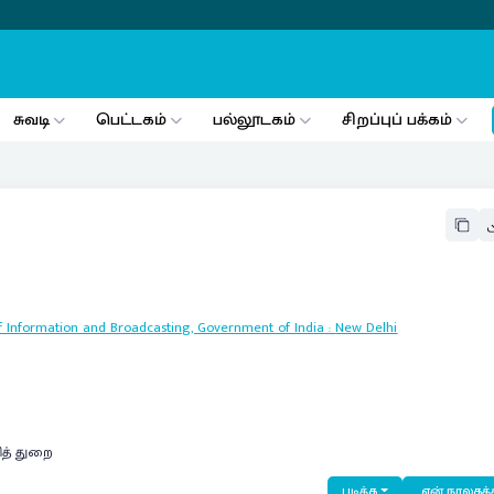
சுவடி
பெட்டகம்
பல்லூடகம்
சிறப்புப் பக்கம்
y of Information and Broadcasting, Government of India
:
New Delhi
ித் துறை
படிக்க
என் நூலகத்த