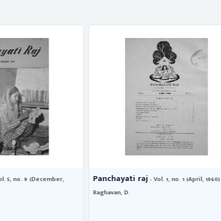
 raj
Panchayati Raj
- Vol. 1, no. 1 (April, 1960)
- Vol. 6, no. 9 
1965)
Shome, A. P.