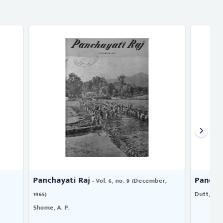
Panchayati Raj
(December,
- Vol. 3, no. 4 (July, 1962)
Dutt, Vishnu
G