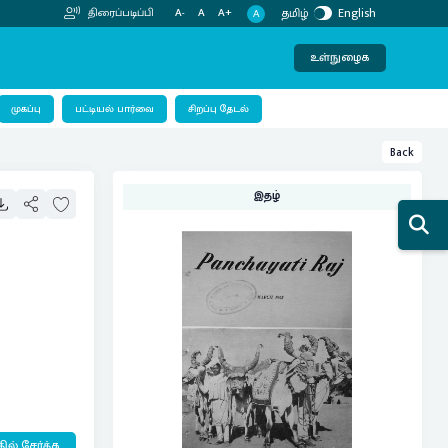
தமிழ்
English
திரைப்படிப்பி
A-
A
A+
A
உள்நுழைக
பட்டியல் பார்வை
முகப்பு
சிறப்பு தேடல்
Back
இதழ்
ில் சேர்க்க