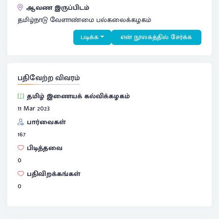
ஆவண இருப்பிடம்
தமிழ்நாடு வேளாண்மை பல்கலைக்கழகம்
படிக்க
என் நூலகத்தில் சேர்க்க
பதிவேற்ற விவரம்
தமிழ் இணையக் கல்விக்கழகம்
11 Mar 2023
பார்வைகள்
167
பிடித்தவை
0
பதிவிறக்கங்கள்
0