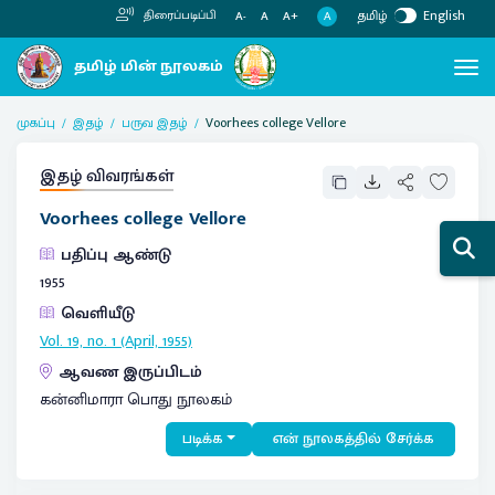
தமிழ்
English
திரைப்படிப்பி
A
A-
A
A+
முகப்பு
இதழ்
பருவ இதழ்
Voorhees college Vellore
இதழ் விவரங்கள்
Voorhees college Vellore
பதிப்பு ஆண்டு
1955
வெளியீடு
Vol. 19, no. 1 (April, 1955)
ஆவண இருப்பிடம்
கன்னிமாரா பொது நூலகம்
படிக்க
என் நூலகத்தில் சேர்க்க