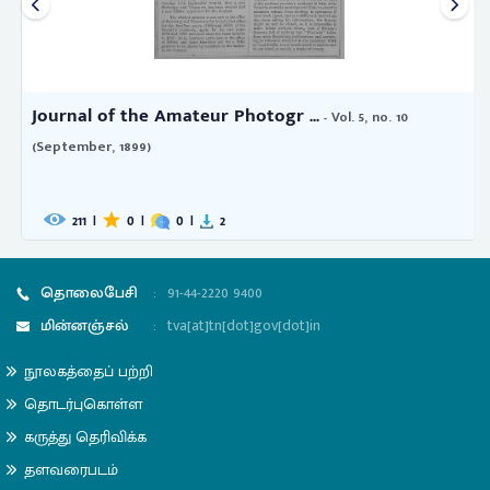
Journal of the Amateur Photogr ...
- Vol. 5, no. 10
(September, 1899)
211
|
0
|
0
|
2
தொலைபேசி
:
91-44-2220 9400
மின்னஞ்சல்
:
tva[at]tn[dot]gov[dot]in
நூலகத்தைப் பற்றி
தொடர்புகொள்ள
கருத்து தெரிவிக்க
தளவரைபடம்