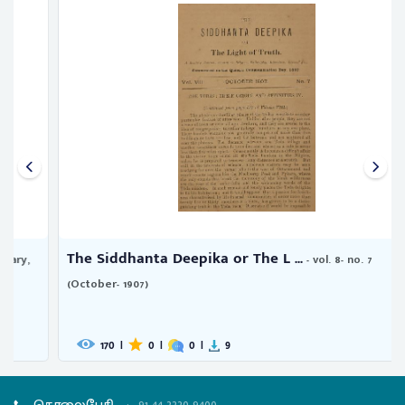
The Siddhanta Deepika or The L ...
- vol. 8- no. 7
(October- 1907)
170
|
0
|
0
|
9
தொலைபேசி
:
91-44-2220 9400