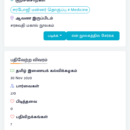
குறிச்சொற்கள்
சரபோஜி மன்னர் தொகுப்பு # Medicine
ஆவண இருப்பிடம்
சரசுவதி மகால் நூலகம்
படிக்க
என் நூலகத்தில் சேர்க்க
பதிவேற்ற விவரம்
தமிழ் இணையக் கல்விக்கழகம்
30 Nov 2020
பார்வைகள்
270
பிடித்தவை
0
பதிவிறக்கங்கள்
7