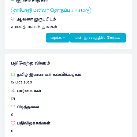
குறிச்சொற்கள்
சரபோஜி மன்னர் தொகுப்பு # History
ஆவண இருப்பிடம்
சரசுவதி மகால் நூலகம்
படிக்க
என் நூலகத்தில் சேர்க்க
பதிவேற்ற விவரம்
தமிழ் இணையக் கல்விக்கழகம்
15 Oct 2020
பார்வைகள்
171
பிடித்தவை
0
பதிவிறக்கங்கள்
0